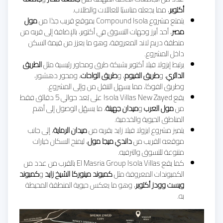
أكتوبر
، مما يجعله مناسبًا للعائلات والطلاب.
يتمتع مشروع Compound Isola بموقع قريب جدًا من
مول
مصر
، أحد أبرز وجهات التسوق في أكتوبر، بالإضافة إلى قربه من
منطقة دريم لاند المعروفة، وهو ما يعزز من قيمة السكن
داخل المشروع.
يرتبط إيزولا فيلا أكتوبر بشبكة طرق ومحاور رئيسية مثل
الطريق
الدائري
، و
طريق الفيوم
، و
طريق الواحات
، ومحور دهشور،
وطريق الفوكا، مما يسهل التنقل من وإلى المشروع.
يقع Isola Villas New Zayed على بُعد حوالي 5 دقائق فقط
من
مول العرب
و
ميدان جهينة
، ما يسهّل الوصول إلى أهم
المناطق الحيوية والخدمية.
يتميز مشروع ايزولا فيلا زايد بقربه من
ميدان الرماية
، إلى جانب
موقعه القريب من
داندي ميجا مول
، ليمنح السكان خيارات
متنوعة للتسوق والترفيه.
كما يقع El Masria Group Isola Villas بالقرب من عدد من
الكمبوندات المعروفة مثل
كمبوند مينوركا الشيخ زايد
و
كمبوند
ويست وودز أكتوبر
، وهو ما يعكس حيوية المنطقة المحيطة
به.