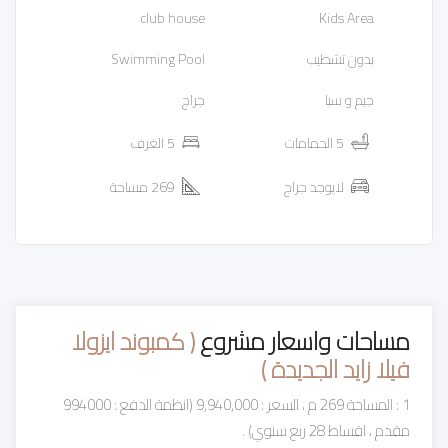
club house
Kids Area
بدون تشطيب
Swimming Pool
جيم و سبا
جراج
5 الحمامات
5 الغرف
لايوجد جراج
269 مساحة
مساحات واسعار مشروع
( كمبوند ايزولا
فيلا زايد الجديدة )
1 : المساحة 269 م ، السعر : 9,940,000 (انظمة الدفع : 994000
مقدم ، اقساط 28 ربع سنوي) .