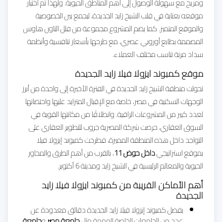
ومريح مع سهولة الوصول إلى أهم المناطق الحيوية. ولهذا تم اختيار
موقعه بعناية في قلب الشيخ زايد الجديدة، ليجمع بين الخصوصية
والموقع المتميز. كما يضم المشروع مجموعة من فلل التاون هاوس
المصممة بطابع أوروبي عصري، مع طرحها بأسعار تنافسية وأنظمة
سداد مرنة تناسب مختلف العملاء.
موقع كمبوند ايزولا فيلا زايد الجديدة
تحولت منطقة الشيخ زايد الجديدة في الفترة الأخيرة إلى واحدة من أبرز
الوجهات السكنية في مصر، خاصة مع الإقبال المتزايد عليها واحتضانها
لعدد كبير من المشروعات الراقية. وانطلاقًا من مكانتها القوية في
السوق العقاري، حرصت شركة المصرية جروب للتطوير العقاري على
التواجد داخل هذه المنطقة المميزة، فطرحت كمبوند إيزولا فيلا
بموقع استراتيجي
داخل حوض 11
، بالقرب من أهم الطرق والمحاور
الحيوية والمعالم الرئيسية في الشيخ زايد ومدينة 6 أكتوبر.
أهم الأماكن القريبة من كمبوند ايزولا فيلا زايد
الجديدة
يفصل كمبوند إيزولا فيلا زايد الجديدة دقائق معدودة عن
عدد من الجامعات الخاصة المهمة مثل
جامعة مصر
و
جامعة