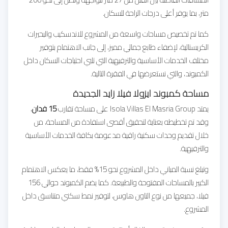
متر، بما يوفر أعلى درجات الراحة للسكان.
كما تم تخصيص مساحات واسعة من المشروع للاندسكيب والبحيرات
الكريستالية، لإضفاء طابع جمالي مميز، إلى جانب الاهتمام بتوفير
مختلف الخدمات الأساسية والترفيهية التي تلبي احتياجات السكان داخل
الكمبوند، والتي نستعرضها في الفقرة التالية.
مساحة كمبوند ايزولا فيلا زايد الجديدة
يمتد Isola Villas El Masria Group على مساحة تقارب
15 فدان
،
وقد تم تخطيطه بعناية لتحقيق أقصى استفادة من المساحة، من
خلال تقديم وحدات سكنية راقية مدعومة بكافة الخدمات الأساسية
والترفيهية.
وتبلغ نسبة المباني داخل المشروع نحو 15% فقط، ما يعكس الاهتمام
الكبير بالمساحات المفتوحة والطبيعة. كما يضم الكمبوند حوالي 156
فيلا، جميعها من نوع التاون هاوس، لتوفير نمط سكني متناسق داخل
المشروع.