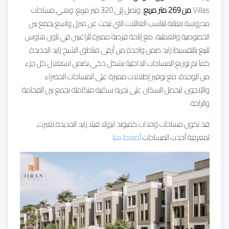
Villas
من 269 متر مربع
، وتصل إلى 320 متر مربع، وهي مساحات
مدروسة بعناية لتناسب العائلات التي تبحث عن منزل واسع يجمع بين
الخصوصية والعملية، مع إتاحة فرصة مميزة للراغبين في تاون هاوس
للبيع بالتقسيط زايد ضمن واحدة من أرقى مناطق الشيخ زايد الجديدة.
كما تم توزيع المساحات الداخلية بشكل ذكي يضمن استغلال كل جزء
من الوحدة، مع توفير إطلالات مميزة على المساحات الخضراء
واللاجون، ليحصل السكان على تجربة سكنية متكاملة تجمع بين الفخامة
والراحة.
قد تكون مساحات وحدات كمبوند ايزولا فيلا زايد الجديدة تغيرت,
لمعرفة أحدت المساحات
أضغط هنا