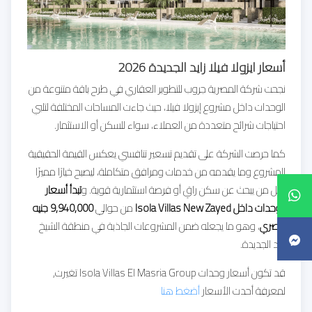
أسعار ايزولا فيلا زايد الجديدة 2026
نجحت شركة المصرية جروب للتطوير العقاري في طرح باقة متنوعة من
الوحدات داخل مشروع إيزولا فيلا، حيث جاءت المساحات المختلفة لتلبي
احتياجات شرائح متعددة من العملاء، سواء للسكن أو الاستثمار.
كما حرصت الشركة على تقديم تسعير تنافسي يعكس القيمة الحقيقية
للمشروع وما يقدمه من خدمات ومرافق متكاملة، ليصبح خيارًا مميزًا
لكل من يبحث عن سكن راقٍ أو فرصة استثمارية قوية. و
تبدأ أسعار
الوحدات داخل Isola Villas New Zayed
من حوالي
9,940,000 جنيه
مصري
، وهو ما يجعله ضمن المشروعات الجاذبة في منطقة الشيخ
زايد الجديدة.
قد تكون أسعار وحدات Isola Villas El Masria Group تغيرت,
لمعرفة أحدت الأسعار
أضغط هنا