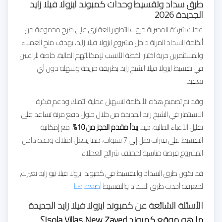
طرق سداد وتقسيط وحدات كمبوند ايزولا فيلا زايد
الجديدة 2026
عملت شركة المصرية جروب للتطوير العقاري على طرح مجموعة من
أنظمة السداد المرنة داخل مشروع ايزولا فيلا زايد، بهدف منح العملاء
والمستثمرين حرية اختيار الخطة الأنسب لإمكاناتهم المالية، خاصة للراغبين
في تقسيط ايزولا فيلا الشيخ زايد بطريقة مريحة وسهلة دون أي
تعقيد.
وقد تم تصميم هذه الأنظمة لتسهيل عملية التملك ودعم فكرة
الاستثمار في الشيخ زايد الجديدة من خلال حلول دفع مرنة تساعد على
تقليل الأعباء المالية، حيث
يبدأ مقدم الحجز من 10%
، مع إمكانية
التقسيط على فترات تصل إلى 7 سنوات، مما يجعل امتلاك وحدة داخل
المشروع فرصة مناسبة لمختلف شرائح العملاء.
قد تكون طرق السداد والتقسيط في كمبوند ايزولا فيلا نيو زايد تغيرت,
لمعرفة أحدت طرق السداد والتقسيط
أضغط هنا
الأسئلة الشائعة عن كمبوند ايزولا فيلا زايد الجديدة
ما هو موقع كمبوند Isola Villas New Zayed؟