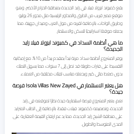
يقع كمبوند ايزولا فيلا في زايد الجديدة بمنطقة الحزام الأخضر، وهو
موقع مميز قريب من الطرق والمحاور الرئيسية مثل محور 26 يوليو
وطريق الواحات، بالإضافة لقربه من مول العرب وميدان جهينة، مما
يجعله موقعًا استراتيجيًا للسكن والاستثمار.
ما هي أنظمة السداد في كمبوند ايزولا فيلا زايد
الجديدة؟
يوفر المشروع أنظمة سداد مرنة تبدأ بمقدم يبدأ من 10%، مع إمكانية
التقسيط على فترات طويلة قد تصل إلى 7 سنوات، مما يسهل التملك
بدون ضغط مالي كبير ويجعله مناسب لفئات مختلفة من العملاء.
هل يعتبر الاستثمار في Isola Villas New Zayed فرصة
جيدة؟
نعم، يعتبر المشروع فرصة استثمارية جيدة نظرًا لموقعه في زايد
الجديدة، وتصميمه ككمبوند فيلات فقط، بالإضافة إلى الطلب المتزايد
على منطقة الشيخ زايد الجديدة، مما يدعم ارتفاع القيمة العقارية على
المدى المتوسط والطويل.