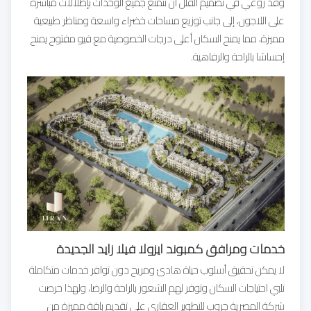
وقد روعي في تصميم الفلل أن تتمتع جميع الوحدات بإطلالات مباشرة
على اللاجون، إلى جانب توزيع مساحات خضراء واسعة ومناظر طبيعية
مميزة، مما يمنح السكان أعلى درجات الخصوصية مع فيو مفتوح يمنح
إحساسًا بالراحة والرفاهية.
خدمات ومرافق كمبوند ايزولا فيلا زايد الجديدة
لا يمكن تحقيق أسلوب حياة هادئ ومريح دون توافر خدمات متكاملة
تلبي احتياجات السكان وتوفر لهم الشعور بالراحة والرضا، ولهذا حرصت
شركة المصرية جروب للتطوير العقاري على تقديم باقة مميزة من