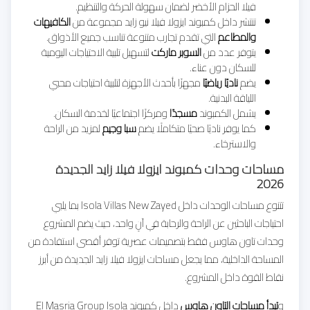
فيلا الحزام الأخضر لضمان سهولة الحركة والتنظيم.
تنتشر داخل كمبوند ايزولا فيلا نيو زايد مجموعة من
الكافيهات
والمطاعم
التي تقدم تجارب متنوعة تناسب جميع الأذواق.
يتوفر عدد من
السوبر ماركت
لتسهيل تلبية الاحتياجات اليومية
للسكان دون عناء.
يضم
ناديًا رياضيًا
مجهزًا بأحدث الأجهزة لتلبية احتياجات محبي
اللياقة البدنية.
يشمل الكمبوند
مسجدًا
ومركزًا اجتماعيًا لخدمة السكان.
كما يوفر ناديًا صحيًا متكاملًا يضم
سبا وجيم
لمزيد من الراحة
والاسترخاء.
مساحات وحدات كمبوند ايزولا فيلا زايد الجديدة
2026
تتنوع مساحات الوحدات داخل Isola Villas New Zayed بما يلبي
احتياجات الباحثين عن الراحة والرحابة في آنٍ واحد، حيث يضم المشروع
وحدات تاون هاوس فقط بتصميمات عصرية توفر أقصى استفادة من
المساحة الداخلية، مما يجعل مساحات ايزولا فيلا زايد الجديدة من أبرز
نقاط القوة داخل المشروع.
و
تبدأ مساحات التاون هاوس
داخل كمبوند El Masria Group Isola