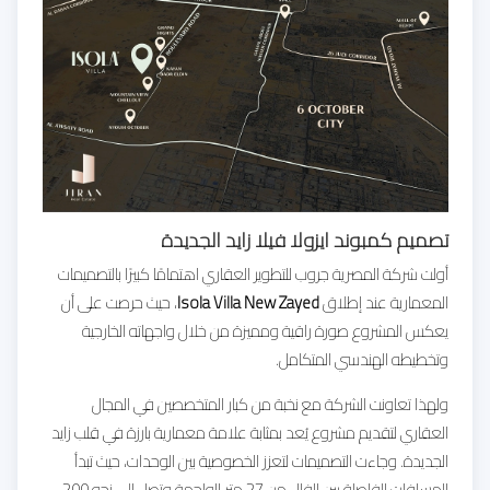
تصميم كمبوند ايزولا فيلا زايد الجديدة
أولت شركة المصرية جروب للتطوير العقاري اهتمامًا كبيرًا بالتصميمات
المعمارية عند إطلاق
Isola Villa New Zayed
، حيث حرصت على أن
يعكس المشروع صورة راقية ومميزة من خلال واجهاته الخارجية
وتخطيطه الهندسي المتكامل.
ولهذا تعاونت الشركة مع نخبة من كبار المتخصصين في المجال
العقاري لتقديم مشروع يُعد بمثابة علامة معمارية بارزة في قلب زايد
الجديدة. وجاءت التصميمات لتعزز الخصوصية بين الوحدات، حيث تبدأ
المسافات الفاصلة بين الفلل من 27 متر للواجهة وتصل إلى نحو 200