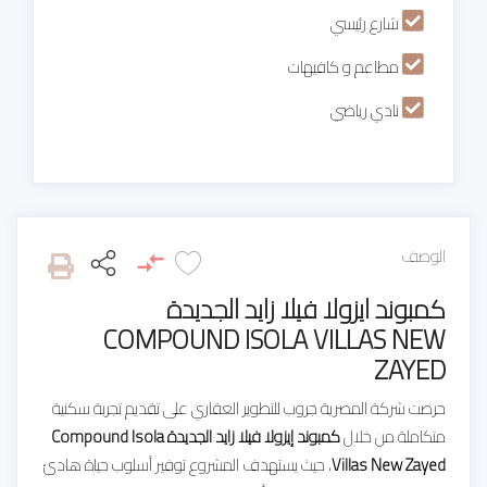
شارع رئيسي
مطاعم و كافيهات
نادي رياضي
الوصف
كمبوند ايزولا فيلا زايد الجديدة
COMPOUND ISOLA VILLAS NEW
ZAYED
حرصت شركة المصرية جروب للتطوير العقاري على تقديم تجربة سكنية
متكاملة من خلال
كمبوند إيزولا فيلا زايد الجديدة Compound Isola
Villas New Zayed
، حيث يستهدف المشروع توفير أسلوب حياة هادئ