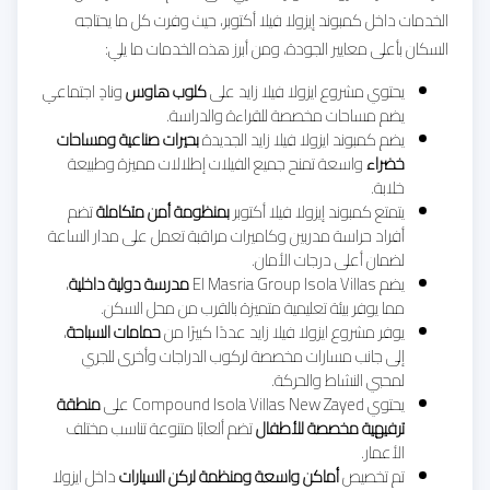
الخدمات داخل كمبوند إيزولا فيلا أكتوبر، حيث وفرت كل ما يحتاجه
السكان بأعلى معايير الجودة، ومن أبرز هذه الخدمات ما يلي:
يحتوي مشروع ايزولا فيلا زايد على
كلوب هاوس
ونادٍ اجتماعي
يضم مساحات مخصصة للقراءة والدراسة.
يضم كمبوند ايزولا فيلا زايد الجديدة
بحيرات صناعية ومساحات
خضراء
واسعة تمنح جميع الفيلات إطلالات مميزة وطبيعة
خلابة.
يتمتع كمبوند إيزولا فيلا أكتوبر
بمنظومة أمن متكاملة
تضم
أفراد حراسة مدربين وكاميرات مراقبة تعمل على مدار الساعة
لضمان أعلى درجات الأمان.
يضم El Masria Group Isola Villas
مدرسة دولية داخلية
،
مما يوفر بيئة تعليمية متميزة بالقرب من محل السكن.
يوفر مشروع ايزولا فيلا زايد عددًا كبيرًا من
حمامات السباحة
،
إلى جانب مسارات مخصصة لركوب الدراجات وأخرى للجري
لمحبي النشاط والحركة.
يحتوي Compound Isola Villas New Zayed على
منطقة
ترفيهية مخصصة للأطفال
تضم ألعابًا متنوعة تناسب مختلف
الأعمار.
تم تخصيص
أماكن واسعة ومنظمة لركن السيارات
داخل ايزولا